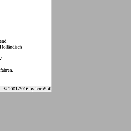
kend
 Holländisch
 M
fahren,
© 2001-2016 by bornSoft