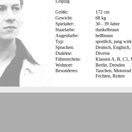
Leipzig
Größe:
172 cm
Gewicht:
68 kg
Spielalter:
30 - 39 Jahre
Haarfarbe:
dunkelbraun
Augenfarbe:
hellbraun
Typ:
sportlich, jung wir
Sprachen:
Deutsch, Englisch,
Dialekte:
Diverse
Führerschein:
Klassen A, B, C1,
Wohnort:
Berlin, Dresden
Besonderes:
Tauchen, Motorrad 
Fechten, Reiten