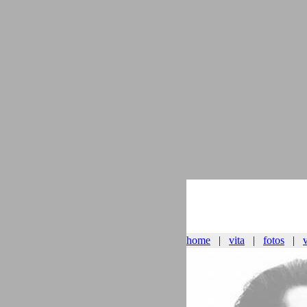
home
|
vita
|
fotos
|