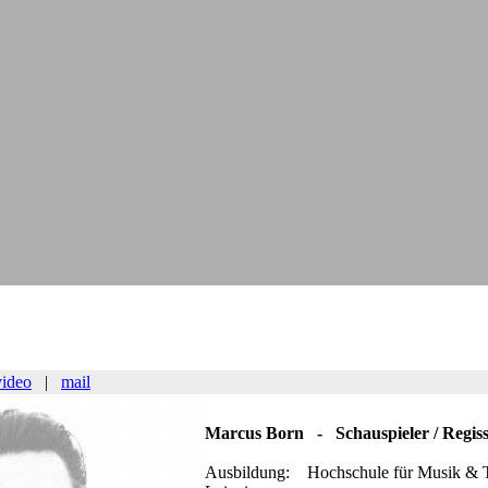
video
|
mail
Marcus Born - Schauspieler / Regiss
Ausbildung: Hochschule für Musik & T